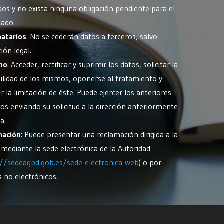
dos y no exista ninguna obligación pendiente para el
sado.
natarios
: No se cederán datos a terceros, salvo
ión legal.
ho
: Acceder, rectificar y suprimir los datos, solicitar la
ilidad de los mismos, oponerse al tratamiento y
ar la limitación de éste. Puede ejercer los anteriores
os enviando su solicitud a la dirección anteriormente
a.
mación
: Puede presentar una reclamación dirigida a la
mediante la sede electrónica de la Autoridad
://sedeagpd.gob.es/sede-electronica-web
) o por
 no electrónicos.