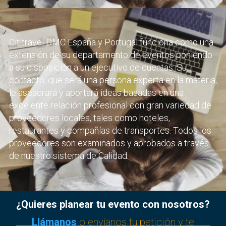
Cititravel DMC España y Portugal funciona como una
extensión de su departamento de eventos poniendo
a su disposición a un ejecutivo de cuentas. Su
contacto, que será una persona experta en la materia,
le asesorará y aportará ideas basadas en una
excelente relación profesional con gran variedad de
proveedores locales, tales como hoteles,
restaurantes y compañías de transportes. Todos los
proveedores son examinados y aprobados a través
de nuestro sistema de Calidad.
¿Quieres planear tu evento con nosotros?
Llámanos
o envíanos tu petición y te